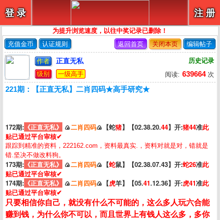
登 录
注 册
为提升浏览速度，以往中奖记录已删除！
充值金币
认证规则
返回首页
关闭本页
编辑帖子
正直无私
历史记录
作者
639664
级别
一级高手
阅读:
次
221期：【正直无私】二肖四码★高手研究★
172期:
《正直无私》
🍙
二肖四码
🍙【蛇
猪
】【02.38.20.
44
】开:
猪44
准
此
贴已通过平台审核✔
跟踪到精准的资料，222162.com，资料最真实.，资料对就是对，错就是
错.坚决不做改料狗。
173期:
《正直无私》
🍙
二肖四码
🍙【
蛇
鼠】【02.38.07.43】开:
蛇26
准
此
贴已通过平台审核✔
174期:
《正直无私》
🍙
二肖四码
🍙【
虎
羊】【05.
41
.12.36】开:
虎41
准
此
贴已通过平台审核✔
只要相信你自己，就没有什么不可能的，这么多人玩六合能
赚到钱，为什么你不可以，而且世界上有钱人这么多，多你