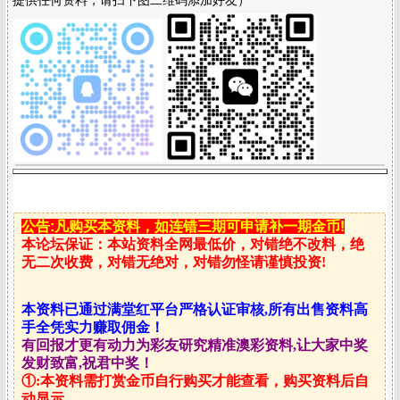
提供任何资料，请扫下图二维码添加好友）
公告:凡购买本资料，如连错三期可申请补一期金币!
本论坛保证：本站资料全网最低价，对错绝不改料，绝
无二次收费，对错无绝对，对错勿怪请谨慎投资!
本资料已通过满堂红平台严格认证审核,所有出售资料高
手全凭实力赚取佣金！
有回报才更有动力为彩友研究精准澳彩资料,让大家中奖
发财致富,祝君中奖！
①:本资料需打赏金币自行购买才能查看，购买资料后自
动显示。