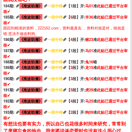
184期: 🥖
《推波助澜》
🥖
一段中特
🥖【
1
段】开:
马01
准
此贴已通过平台审
核✔
185期: 🥖
《推波助澜》
🥖
一段中特
🥖【
6
段】开:
羊36
准
此贴已通过平台审
核✔
跟踪到精准的资料，222162.com，资料最真实.，资料对就是对，错就是
错.坚决不做改料狗。
186期: 🥖
《推波助澜》
🥖
一段中特
🥖【
4
段】开:
猴23
准
此贴已通过平台审
核✔
187期: 🥖
《推波助澜》
🥖
一段中特
🥖【
1
段】开:
马01
准
此贴已通过平台审
核✔
188期: 🥖
《推波助澜》
🥖
一段中特
🥖【7段】开:
兔16
错
189期: 🥖
《推波助澜》
🥖
一段中特
🥖【
3
段】开:
龙15
准
此贴已通过平台审
核✔
190期: 🥖
《推波助澜》
🥖
一段中特
🥖【
3
段】开:
兔16
准
此贴已通过平台审
核✔
191期: 🥖
《推波助澜》
🥖
一段中特
🥖【
5
段】开:
虎29
准
此贴已通过平台审
核✔
192期: 🥖
《推波助澜》
🥖
一段中特
🥖【
4
段】开:
马25
准
此贴已通过平台审
核✔
193期: 🥖
《推波助澜》
🥖
一段中特
🥖【
2
段】开:
狗09
准
此贴已通过平台审
核✔
有想法也要有实力，所以自己也花很多时间来研究，常常到
了废寝忘食的地步，我老婆说谈恋爱时也没有这么用心过。