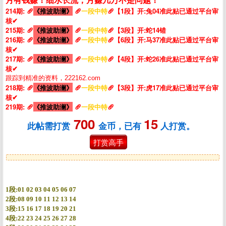
214期: 🥖
《推波助澜》
🥖
一段中特
🥖【
1
段】开:
兔04
准
此贴已通过平台审
核✔
215期: 🥖
《推波助澜》
🥖
一段中特
🥖【3段】开:
蛇14
错
216期: 🥖
《推波助澜》
🥖
一段中特
🥖【
6
段】开:
马37
准
此贴已通过平台审
核✔
217期: 🥖
《推波助澜》
🥖
一段中特
🥖【
4
段】开:
蛇26
准
此贴已通过平台审
核✔
跟踪到精准的资料，222162.com
218期: 🥖
《推波助澜》
🥖
一段中特
🥖【
3
段】开:
虎17
准
此贴已通过平台审
核✔
219期: 🥖
《推波助澜》
🥖
一段中特
🥖
700
15
此帖需打赏
金币，已有
人打赏。
打赏高手
1段:01 02 03 04 05 06 07
2段:08 09 10 11 12 13 14
3段:15 16 17 18 19 20 21
4段:22 23 24 25 26 27 28